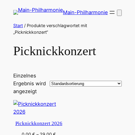
Zum
Main-Philharmonie
Inhalt
springen
Start
/ Produkte verschlagwortet mit
„Picknickkonzert“
Picknickkonzert
Einzelnes
Ergebnis wird
angezeigt
Picknickkonzert 2026
Preisspanne:
0,00
€
–
29,00
€